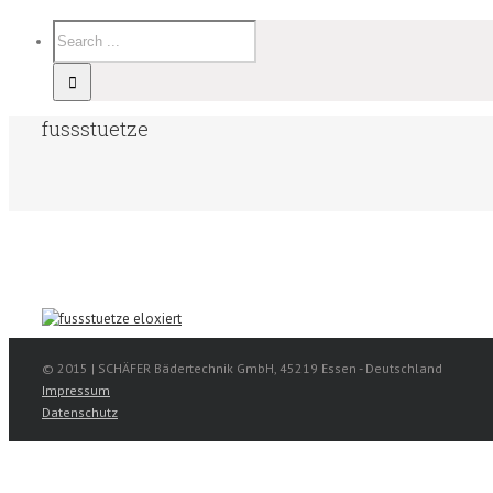
fussstuetze
© 2015 | SCHÄFER Bädertechnik GmbH, 45219 Essen - Deutschland
Impressum
Datenschutz