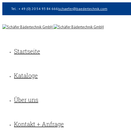
Tel.: + 49 (0) 20 54 93 84 666
|
schaefer@baedertechnik.com
Startseite
Kataloge
Über uns
Kontakt + Anfrage