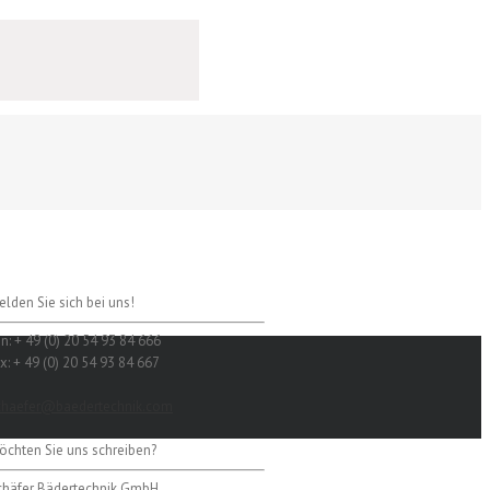
elden Sie sich bei uns!
n: + 49 (0) 20 54 93 84 666
x: + 49 (0) 20 54 93 84 667
chaefer@baedertechnik.com
öchten Sie uns schreiben?
chäfer Bädertechnik GmbH