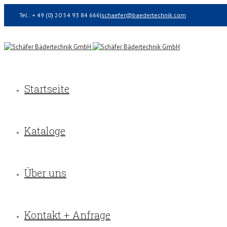
Tel.: + 49 (0) 20 54 93 84 666
|
schaefer@baedertechnik.com
Startseite
Kataloge
Über uns
Kontakt + Anfrage