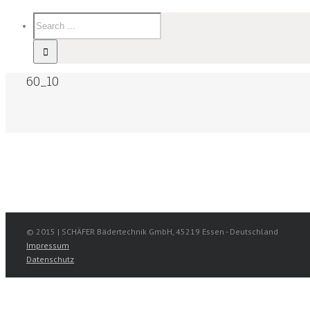
60_10
© 2015 | SCHÄFER Bädertechnik GmbH, 45219 Essen - Deutschland
Impressum
Datenschutz