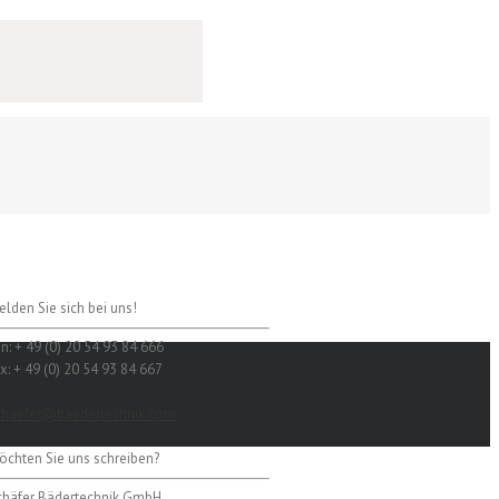
elden Sie sich bei uns!
n: + 49 (0) 20 54 93 84 666
x: + 49 (0) 20 54 93 84 667
chaefer@baedertechnik.com
öchten Sie uns schreiben?
chäfer Bädertechnik GmbH